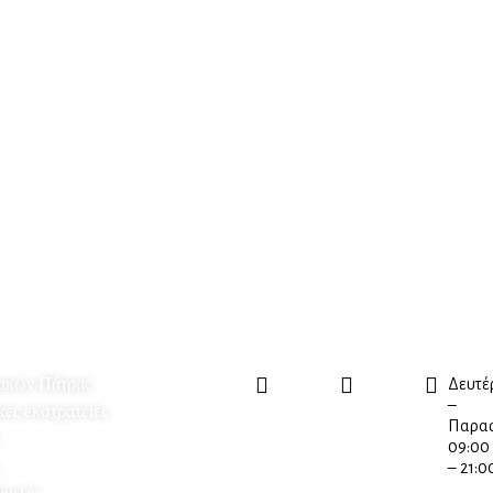
Επικοινωνία
ικών Πάτρας
Βότση
2610
Δευτέ
16,
225580
–
ές εκστρατείες
Πάτρα,
Παρασ
26221
09:00
– 21:0