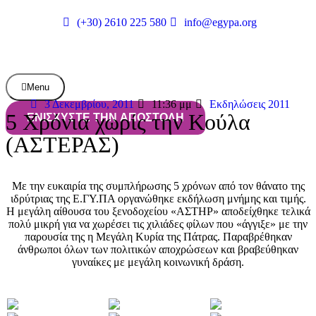
(+30) 2610 225 580
info@egypa.org
Menu
3 Δεκεμβρίου, 2011
11:36 μμ
Εκδηλώσεις 2011
5 Χρόνια χωρίς την Κούλα
ΕΝΙΣΧΥΣΤΕ ΤΗΝ ΑΠΟΣΤΟΛΗ
(ΑΣΤΕΡΑΣ)
Με την ευκαιρία της συμπλήρωσης 5 χρόνων από τον θάνατο της
ιδρύτριας της Ε.ΓΥ.ΠΑ οργανώθηκε εκδήλωση μνήμης και τιμής.
Η μεγάλη αίθουσα του ξενοδοχείου «ΑΣΤΗΡ» αποδείχθηκε τελικά
πολύ μικρή για να χωρέσει τις χιλιάδες φίλων που «άγγιξε» με την
παρουσία της η Μεγάλη Κυρία της Πάτρας. Παραβρέθηκαν
άνθρωποι όλων των πολιτικών αποχρώσεων και βραβεύθηκαν
γυναίκες με μεγάλη κοινωνική δράση.