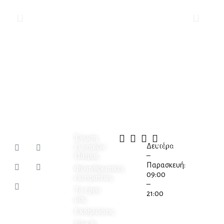
Πληροφορίες
Επικοινωνία
Οι στιγμές μας στο
Instagram
Ένωση
Βότση
2610
Δευτέρα
contact@egypa.org
Γυναικών
Πάτρας
16,
225580
–
Πάτρα,
Παρασκευή:
Φιλανθρωπικές
26221
09:00
εκστρατείες
–
Το έργο
21:00
μας
Εκδηλώσεις
Νέα &